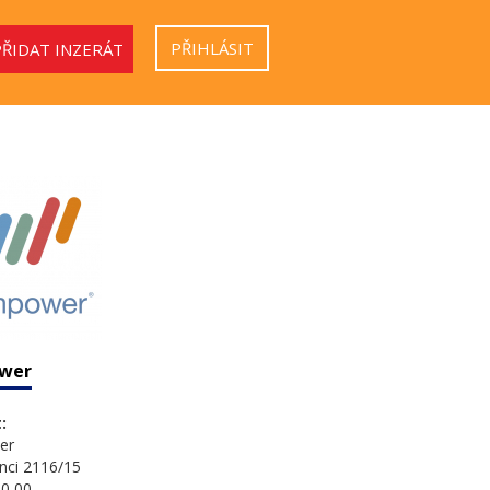
PŘIHLÁSIT
PŘIDAT INZERÁT
wer
:
er
nci 2116/15
0 00