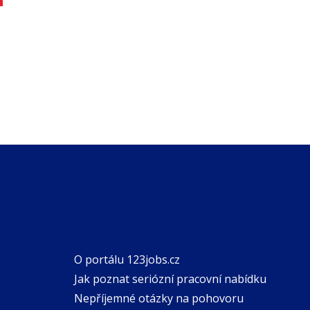
O portálu 123jobs.cz
Jak poznat seriózní pracovní nabídku
Nepříjemné otázky na pohovoru