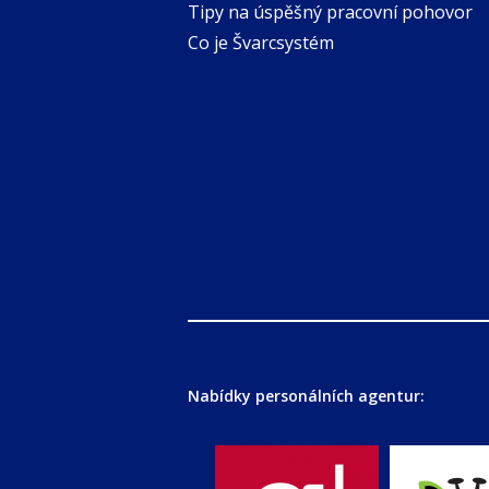
Tipy na úspěšný pracovní pohovor
Co je Švarcsystém
Nabídky personálních agentur: