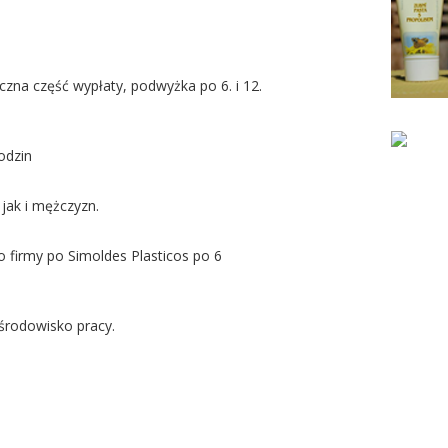
zna część wypłaty, podwyżka po 6. i 12.
odzin
jak i mężczyzn.
o firmy po Simoldes Plasticos po 6
środowisko pracy.