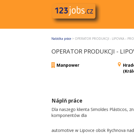
Nabídka práce
>
OPERATOR PRODUKCJI - LIPOVKA – PR
OPERATOR PRODUKCJI - LIP
Manpower
Hrad
(Krá
Náplň práce
Dla naszego klienta Simoldes Plásticos, 
komponentów dla
automotive w Lipovce obok Rychnova na