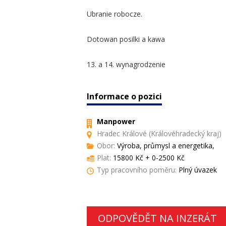
Ubranie robocze.
Dotowan posilki a kawa
13. a 14. wynagrodzenie
Informace o pozici
Manpower
Hradec Králové (Královéhradecký kraj)
Obor:
Výroba, průmysl a energetika,
Plat:
15800 Kč + 0-2500 Kč
Typ pracovního poměru:
Plný úvazek
ODPOVĚDĚT NA INZERÁT