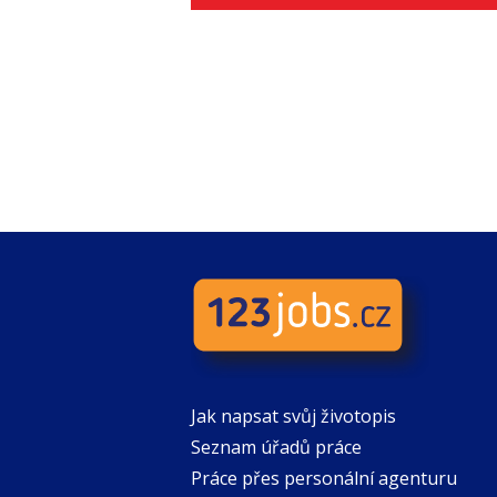
Jak napsat svůj životopis
Seznam úřadů práce
Práce přes personální agenturu