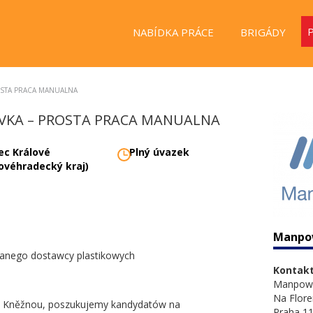
NABÍDKA PRÁCE
BRIGÁDY
OSTA PRACA MANUALNA
OVKA – PROSTA PRACA MANUALNA
ec Králové
Plný úvazek
lovéhradecký kraj)
Manpo
znanego dostawcy plastikowych
Kontakt
Manpow
Na Flore
d Kněžnou, poszukujemy kandydatów na
Praha 11