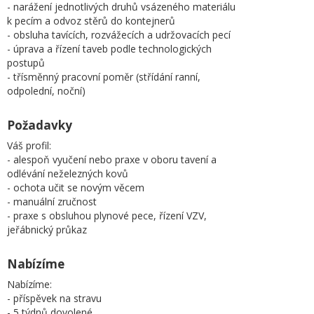
- narážení jednotlivých druhů vsázeného materiálu
k pecím a odvoz stěrů do kontejnerů
- obsluha tavících, rozvážecích a udržovacích pecí
- úprava a řízení taveb podle technologických
postupů
- třísměnný pracovní poměr (střídání ranní,
odpolední, noční)
Požadavky
Váš profil:
- alespoň vyučení nebo praxe v oboru tavení a
odlévání neželezných kovů
- ochota učit se novým věcem
- manuální zručnost
- praxe s obsluhou plynové pece, řízení VZV,
jeřábnický průkaz
Nabízíme
Nabízíme:
- příspěvek na stravu
- 5 týdnů dovolené