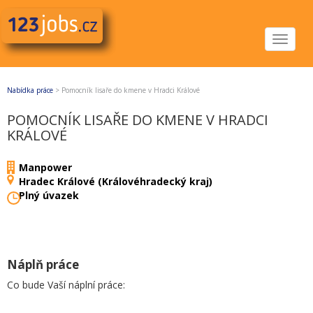
Toggle
navigat
Nabídka práce
>
Pomocník lisaře do kmene v Hradci Králové
POMOCNÍK LISAŘE DO KMENE V HRADCI
KRÁLOVÉ
Manpower
Hradec Králové (Královéhradecký kraj)
Plný úvazek
Náplň práce
Co bude Vaší náplní práce: