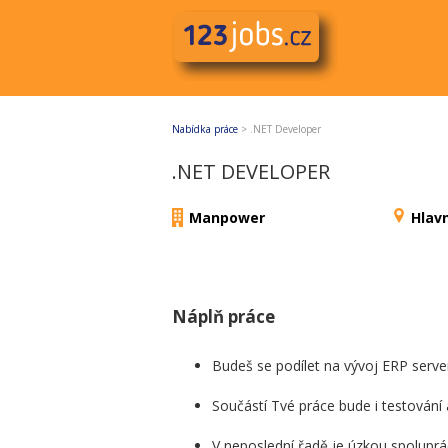
Nabídka práce
>
.NET Developer
.NET DEVELOPER
Manpower
Hlav
Náplň práce
Budeš se podílet na vývoj ERP serve
Součástí Tvé práce bude i testování
V neposlední řadě je úzkou spoluprác