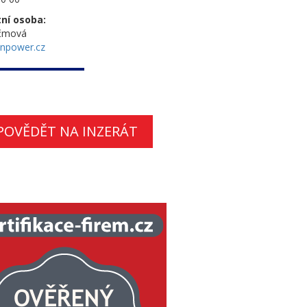
ní osoba:
rčmová
npower.cz
POVĚDĚT NA INZERÁT