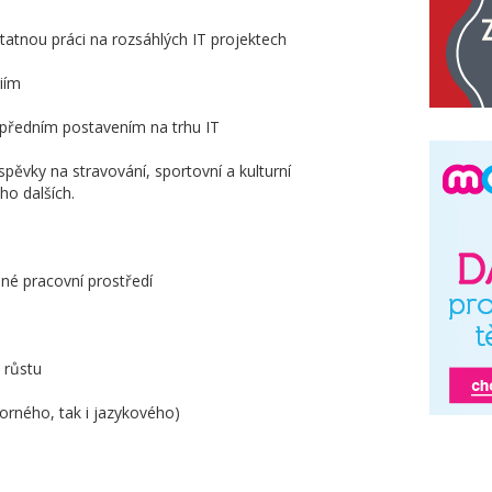
tnou práci na rozsáhlých IT projektech
iím
s předním postavením na trhu IT
ěvky na stravování, sportovní a kulturní
ho dalších.
mné pracovní prostředí
 růstu
orného, tak i jazykového)