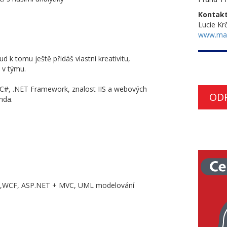
Kontakt
Lucie K
www.ma
 k tomu ještě přidáš vlastní kreativitu,
 v týmu.
C#, .NET Framework, znalost IIS a webových
OD
nda.
re,WCF, ASP.NET + MVC, UML modelování