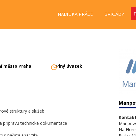
NABÍDKA PRÁCE
BRIGÁDY
ní město Praha
Plný úvazek
Manpo
rové struktury a služeb
Kontakt
 a přípravu technické dokumentace
Manpow
Na Flore
i s našími analytiky
Praha 11