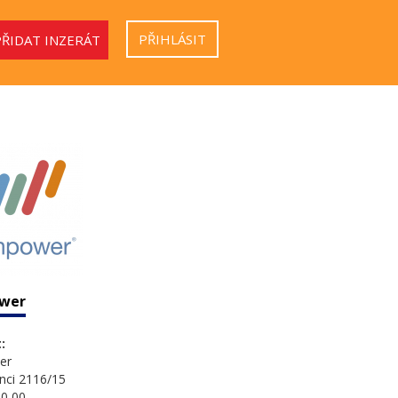
PŘIHLÁSIT
PŘIDAT INZERÁT
wer
:
er
nci 2116/15
0 00