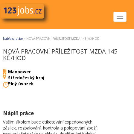
Toggle
navigat
Nabídka práce
>
NOVÁ PRACOVNÍ PŘÍLEŽITOST MZDA 145 KČ/HOD
NOVÁ PRACOVNÍ PŘÍLEŽITOST MZDA 145
KČ/HOD
Manpower
Středočeský kraj
Plný úvazek
Náplň práce
Vašim úkolem bude etiketování expedovaných
zásilek, rozbalování, kontrola a polepování zboží,
manipulační práce ve skladu, doplňování kolekcí