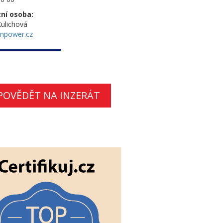
ní osoba:
ulichová
npower.cz
POVĚDĚT NA INZERÁT