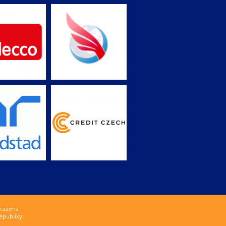
hrazena
epubliky.