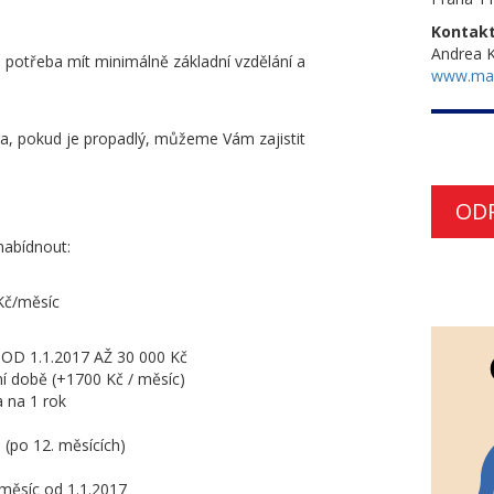
Kontakt
Andrea K
je potřeba mít minimálně základní vzdělání a
www.ma
a, pokud je propadlý, můžeme Vám zajistit
OD
abídnout:
Kč/měsíc
OD 1.1.2017 AŽ 30 000 Kč
ní době (+1700 Kč / měsíc)
a na 1 rok
(po 12. měsících)
 měsíc od 1.1.2017