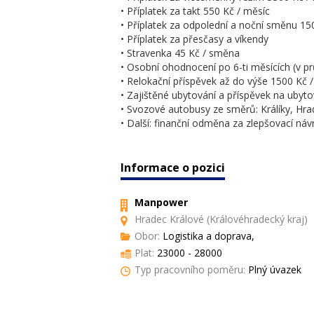
• Příplatek za takt 550 Kč / měsíc
• Příplatek za odpolední a noční směnu 15
• Příplatek za přesčasy a víkendy
• Stravenka 45 Kč / směna
• Osobní ohodnocení po 6-ti měsících (v p
• Relokační příspěvek až do výše 1500 Kč 
• Zajištěné ubytování a příspěvek na ubyto
• Svozové autobusy ze směrů: Králíky, Hra
• Další: finanční odměna za zlepšovací návrh,
Informace o pozici
Manpower
Hradec Králové (Královéhradecký kraj)
Obor:
Logistika a doprava,
Plat:
23000 - 28000
Typ pracovního poměru:
Plný úvazek