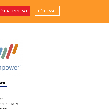
PŘIHLÁSIT
PŘIDAT INZERÁT
wer
:
er
nci 2116/15
0 00