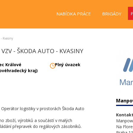
NABÍDKA PRÁCE
BRIGÁDY
 - Kvasiny
 VZV - ŠKODA AUTO - KVASINY
ec Králové
Plný úvazek
lovéhradecký kraj)
Manpo
Operátor logistiky v prostorách Škoda Auto
Kontakt
o zboží, výrobků a součástí v malých
Manpow
ládání přepravek do regálových zásobníků.
Na Flore
Praha 11