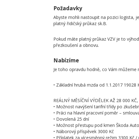
Požadavky
Abyste mohli nastoupit na pozici logista, 
platný řidičský průkaz sk.B.
Pokud máte platný průkaz VZV je to výhod
přezkoušení a obnovu.
Nabízíme
Je toho opravdu hodně, co Vám můžeme n
• Základní hrubá mzda od 1.1.2017 19028 
REÁLNÝ MĚSÍČNÍ VÝDĚLEK AŽ 28 000 KČ, 
• Možnost navýšení tarifní třídy po zkušeb
• Práci na hlavní pracovní poměr – smlouv
• Dovolená 25 dní
• Možnost přestupu pod kmen Škoda Auto 
• Náborový příspěvek 3000 Kč
• Příplatek za vícesměnný režim 3300 Kč /