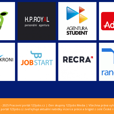
 - 2025 Pracovní portál 123jobs.cz | člen skupiny 123jobs Media | Všechna práva vy
 portál 123jobs.cz zveřejňuje aktuální nabídky inzerce práce a brigád z celé České r