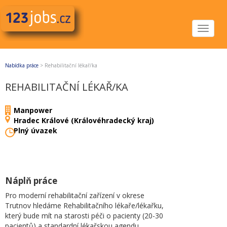
Toggle
navigat
Nabídka práce
>
Rehabilitační lékař/ka
REHABILITAČNÍ LÉKAŘ/KA
Manpower
Hradec Králové (Královéhradecký kraj)
Plný úvazek
Náplň práce
Pro moderní rehabilitační zařízení v okrese
Trutnov hledáme Rehabilitačního lékaře/lékařku,
který bude mít na starosti péči o pacienty (20-30
pacientů) a standardní lékařskou agendu.