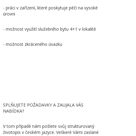
- práci v zařízení, které poskytuje péči na vysoké
úrovni
- možnost využití služebního bytu 4+1 v lokalitě
- možnost zkráceného úvazku
SPLŇUJETE POŽADAVKY A ZAUJALA VÁS
NABÍDKA?
V tom případě nám pošlete svůj strukturovaný
životopis v českém jazyce. Veškeré Vámi zaslané