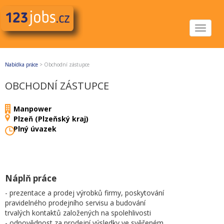
Toggle
navigat
Nabídka práce
>
Obchodní zástupce
OBCHODNÍ ZÁSTUPCE
Manpower
Plzeň (Plzeňský kraj)
Plný úvazek
Náplň práce
- prezentace a prodej výrobků firmy, poskytování
pravidelného prodejního servisu a budování
trvalých kontaktů založených na spolehlivosti
- odpovědnost za prodejní výsledky ve svěřeném