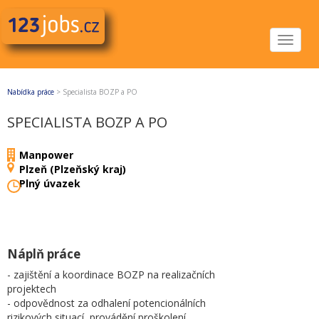
Toggle
navigat
Nabídka práce
>
Specialista BOZP a PO
SPECIALISTA BOZP A PO
Manpower
Plzeň (Plzeňský kraj)
Plný úvazek
Náplň práce
- zajištění a koordinace BOZP na realizačních
projektech
- odpovědnost za odhalení potencionálních
rizikových situací, provádění proškolení