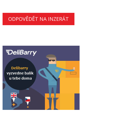
ODPOVĚDĚT NA INZERÁT