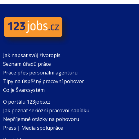
Jak napsat svůj životopis
Seznam úřadů práce
Práce přes personální agenturu
Tipy na úspěšný pracovní pohovor
Co je Švarcsystém
O portálu 123jobs.cz
Jak poznat seriózní pracovní nabídku
Nepříjemné otázky na pohovoru
Press | Media spolupráce