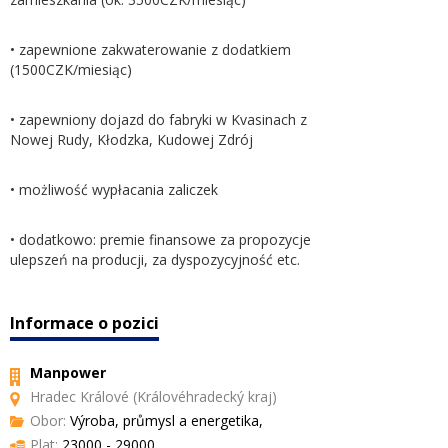
• zapewnione zakwaterowanie z dodatkiem
(1500CZK/miesiąc)
• zapewniony dojazd do fabryki w Kvasinach z
Nowej Rudy, Kłodzka, Kudowej Zdrój
• możliwość wypłacania zaliczek
• dodatkowo: premie finansowe za propozycje
ulepszeń na producji, za dyspozycyjność etc.
Informace o pozici
Manpower
Hradec Králové (Královéhradecký kraj)
Obor:
Výroba, průmysl a energetika,
Plat:
23000 - 29000