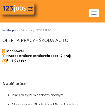
Toggle
navigat
Nabídka práce
>
Oferta pracy - ŠKODA AUTO
OFERTA PRACY - ŠKODA AUTO
Manpower
Hradec Králové (Královéhradecký kraj)
Plný úvazek
Náplň práce
Pracę w systemie trzyzmianowym
Miejsce pracy: Škoda-Auto Mlada Boleslav /