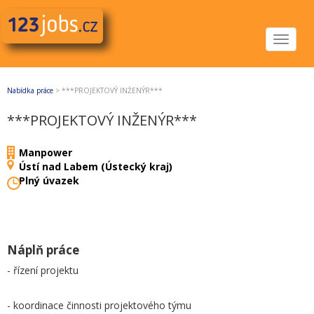
Toggle
navigat
Nabídka práce
>
***PROJEKTOVÝ INŽENÝR***
***PROJEKTOVÝ INŽENÝR***
Manpower
Ústí nad Labem (Ústecký kraj)
Plný úvazek
Náplň práce
- řízení projektu
- koordinace činnosti projektového týmu