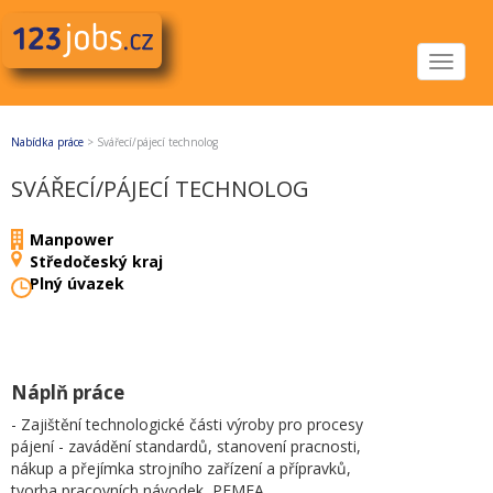
Toggle
navigat
Nabídka práce
>
Svářecí/pájecí technolog
SVÁŘECÍ/PÁJECÍ TECHNOLOG
Manpower
Středočeský kraj
Plný úvazek
Náplň práce
- Zajištění technologické části výroby pro procesy
pájení - zavádění standardů, stanovení pracnosti,
nákup a přejímka strojního zařízení a přípravků,
tvorba pracovních návodek, PFMEA