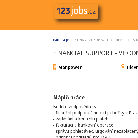
Nabídka práce
>
FINANCIAL SUPPORT - vhodné i pro absol
FINANCIAL SUPPORT - VHOD
Manpower
Hlav
Náplň práce
Budete zodpovědní za:
- finanční podporu činnosti pobočky v Praz
- zadávání a kontrolu plateb
- fakturaci a bankovní operace
- správu pohledávek, urgování nezaplacen
- přípravu podkladů pro DPH