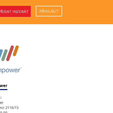
PŘIHLÁSIT
PŘIDAT INZERÁT
wer
:
er
nci 2116/15
0 00