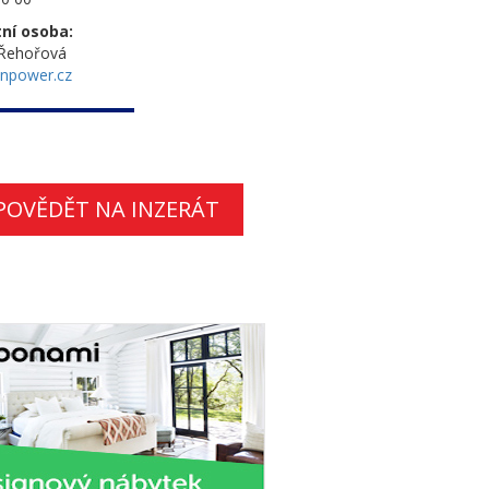
ní osoba:
 Řehořová
npower.cz
POVĚDĚT NA INZERÁT