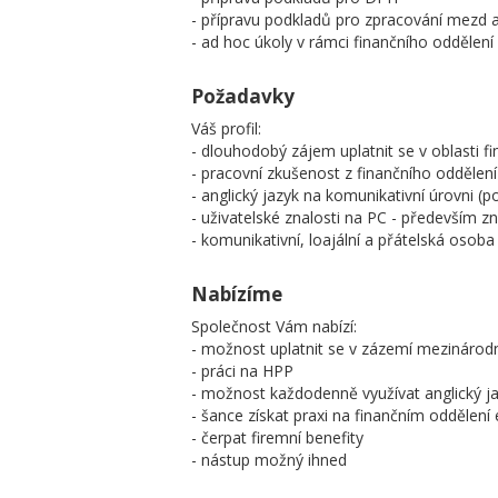
- přípravu podkladů pro zpracování mezd a
- ad hoc úkoly v rámci finančního oddělení
Požadavky
Váš profil:
- dlouhodobý zájem uplatnit se v oblasti fi
- pracovní zkušenost z finančního oddělení 
- anglický jazyk na komunikativní úrovni (
- uživatelské znalosti na PC - především 
- komunikativní, loajální a přátelská osoba
Nabízíme
Společnost Vám nabízí:
- možnost uplatnit se v zázemí mezinárodn
- práci na HPP
- možnost každodenně využívat anglický j
- šance získat praxi na finančním oddělení
- čerpat firemní benefity
- nástup možný ihned