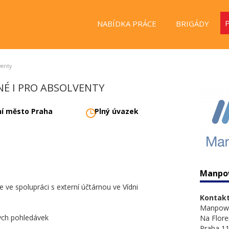
NABÍDKA PRÁCE
BRIGÁDY
venty
NÉ I PRO ABSOLVENTY
ní město Praha
Plný úvazek
Manpo
e ve spolupráci s externí účtárnou ve Vídni
Kontakt
Manpow
ých pohledávek
Na Flore
Praha 11