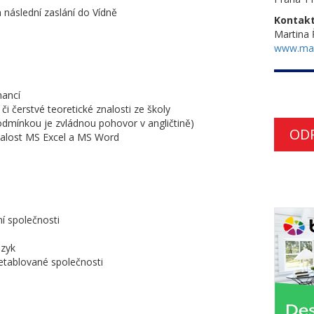
 následní zaslání do Vídně
Kontakt
Martina
www.ma
nancí
či čerstvé teoretické znalosti ze školy
podmínkou je zvládnou pohovor v angličtině)
OD
znalost MS Excel a MS Word
í společnosti
azyk
 etablované společnosti