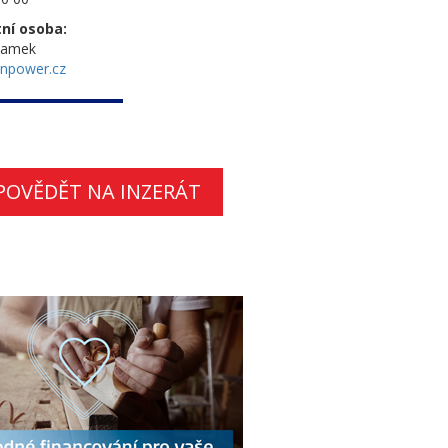
ní osoba:
Samek
npower.cz
POVĚDĚT NA INZERÁT