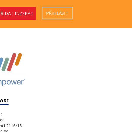
PŘIHLÁSIT
PŘIDAT INZERÁT
wer
:
er
nci 2116/15
0 00