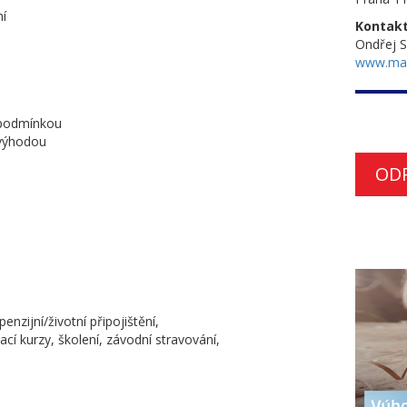
ní
Kontakt
Ondřej 
www.ma
v podmínkou
 výhodou
OD
enzijní/životní připojištění,
cí kurzy, školení, závodní stravování,