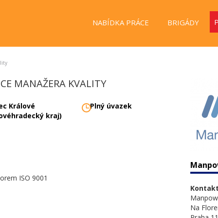
NABÍDKA PRÁCE
BRIGÁDY
lity
PCE MANAŽERA KVALITY
ec Králové
Plný úvazek
lovéhradecký kraj)
Manpo
 norem ISO 9001
Kontakt
Manpow
Na Flore
Praha 11