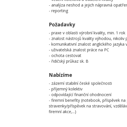
- analýza neshod a jejich nápravná opatře
- reporting
Požadavky
- praxe v oblasti výrobní kvality, min. 1 rok
- znalost nástrojů kvality výhodou, nikoli
- komunikativní znalost anglického jazyka
- uživatelská znalost práce na PC
- ochota cestovat
- řidičský průkaz sk. B
Nabízíme
- zázemí stabilní české společnosti
- příjemný kolektiv
- odpovídající finanční ohodnocení
- firemní benefity (notebook, příspěvek na p
stravenky/příspěvek na stravování, vzděláva
firemní akce,...)