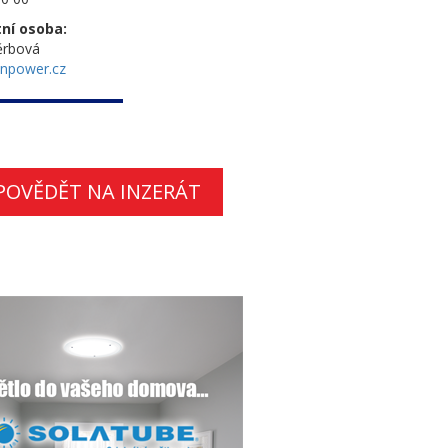
ní osoba:
ěrbová
npower.cz
POVĚDĚT NA INZERÁT