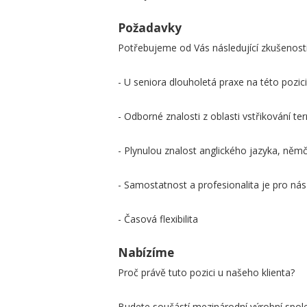
Požadavky
Potřebujeme od Vás následující zkušenosti 
- U seniora dlouholetá praxe na této pozic
- Odborné znalosti z oblasti vstřikování 
- Plynulou znalost anglického jazyka, něm
- Samostatnost a profesionalita je pro nás
- Časová flexibilita
Nabízíme
Proč právě tuto pozici u našeho klienta?
Budete součástí mezinárodní výrobní spol