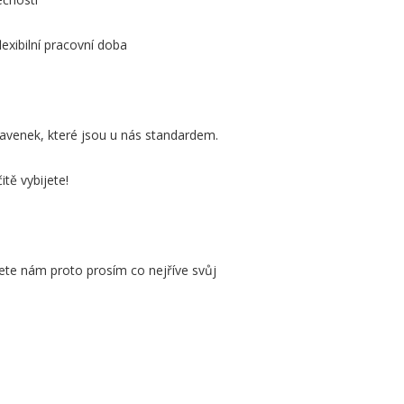
lexibilní pracovní doba
ravenek, které jsou u nás standardem.
itě vybijete!
te nám proto prosím co nejříve svůj