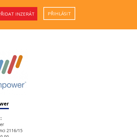
PŘIHLÁSIT
PŘIDAT INZERÁT
wer
:
er
nci 2116/15
0 00