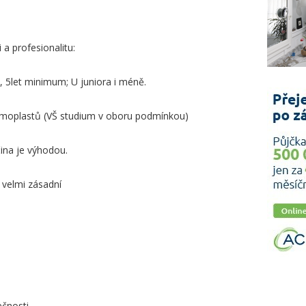
a profesionalitu:
i, 5let minimum; U juniora i méně.
termoplastů (VŠ studium v oboru podmínkou)
čina je výhodou.
 velmi zásadní
ečnosti