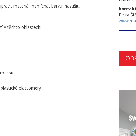
ipravit materiál, namíchat barvu, nasušit,
Kontakt
Petra Št
www.ma
tí v těchto oblastech:
OD
procesu
plastické elastomery)