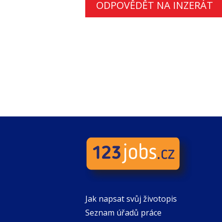
ODPOVĚDĚT NA INZERÁT
Jak napsat svůj životopis
Seznam úřadů práce