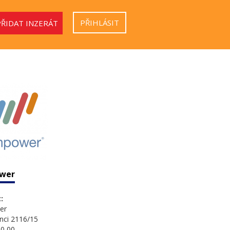
PŘIHLÁSIT
PŘIDAT INZERÁT
wer
:
er
nci 2116/15
0 00