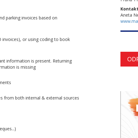
Kontakt
Aneta N
nd parking invoices based on
www.ma
 invoices), or using coding to book
OD
vant information is present. Returning
rmation is missing
yments
es from both internal & external sources
ques...)