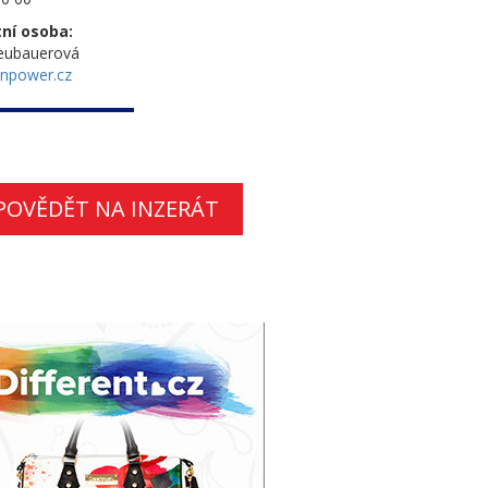
ní osoba:
eubauerová
npower.cz
POVĚDĚT NA INZERÁT