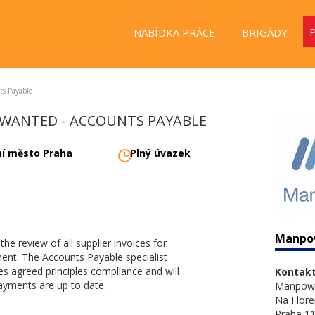
NABÍDKA PRÁCE
BRIGÁDY
ts Payable
 WANTED - ACCOUNTS PAYABLE
ní město Praha
Plný úvazek
Manpo
e review of all supplier invoices for
ent. The Accounts Payable specialist
s agreed principles compliance and will
Kontakt
ayments are up to date.
Manpow
Na Flore
Praha 11