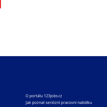
O portálu 123jobs.cz
Jak poznat seriózní pracovní nabídku