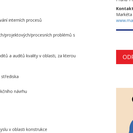
Kontakt
Markéta
ání interních procesů
www.ma
ých/projektových/procesních problémů s
itů a auditů kvality v oblasti, za kterou
OD
 střediska
ukčního návrhu
slu v oblasti konstrukce