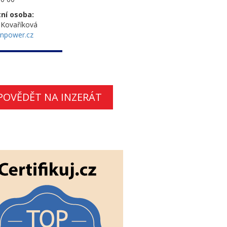
ní osoba:
 Kovaříková
npower.cz
POVĚDĚT NA INZERÁT