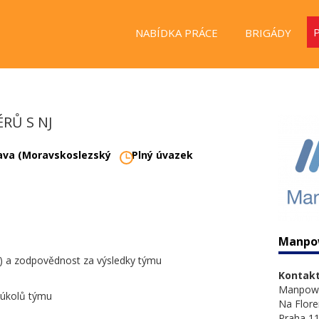
NABÍDKA PRÁCE
BRIGÁDY
RŮ S NJ
ava (Moravskoslezský
Plný úvazek
Manpo
a) a zodpovědnost za výsledky týmu
Kontakt
Manpow
 úkolů týmu
Na Flore
Praha 11