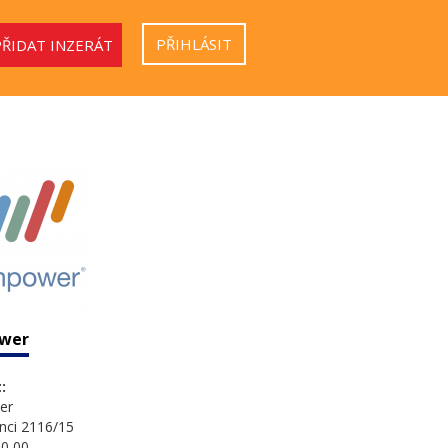
PŘIHLÁSIT
PŘIDAT INZERÁT
wer
:
er
nci 2116/15
0 00