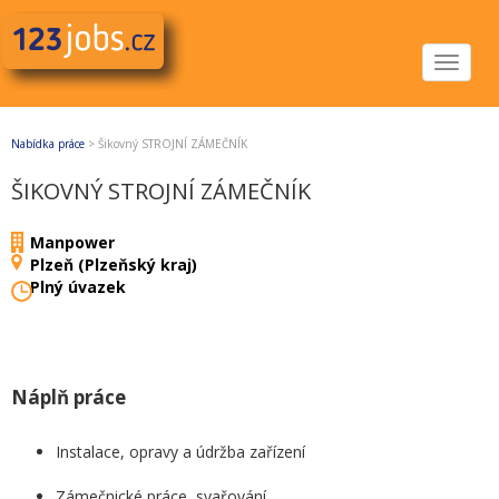
Toggle
navigat
Nabídka práce
>
Šikovný STROJNÍ ZÁMEČNÍK
ŠIKOVNÝ STROJNÍ ZÁMEČNÍK
Manpower
Plzeň (Plzeňský kraj)
Plný úvazek
Náplň práce
Instalace, opravy a údržba zařízení
Zámečnické práce, svařování