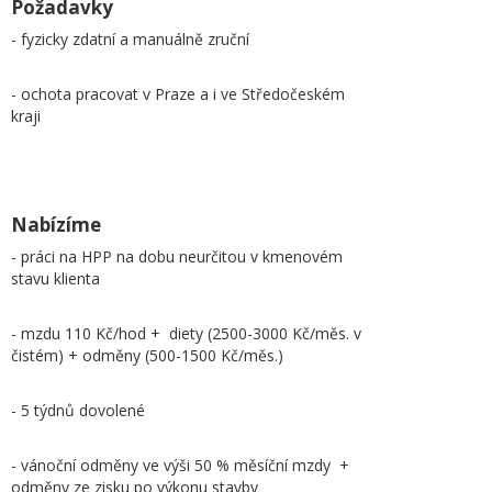
Požadavky
- fyzicky zdatní a manuálně zruční
- ochota pracovat v Praze a i ve Středočeském
kraji
Nabízíme
- práci na HPP na dobu neurčitou v kmenovém
stavu klienta
- mzdu 110 Kč/hod + diety (2500-3000 Kč/měs. v
čistém) + odměny (500-1500 Kč/měs.)
- 5 týdnů dovolené
- vánoční odměny ve výši 50 % měsíční mzdy +
odměny ze zisku po výkonu stavby