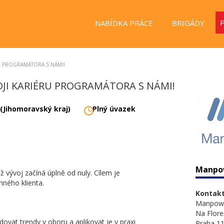
NABÍDKA PRÁCE
BRIGÁDY
RU PROGRAMÁTORA S NÁMI!
OJI KARIÉRU PROGRAMÁTORA S NÁMI!
 (Jihomoravský kraj)
Plný úvazek
Manpo
vývoj začíná úplně od nuly. Cílem je
mného klienta.
Kontakt
Manpow
Na Flore
edovat trendy v oboru a aplikovat je v praxi
Praha 11