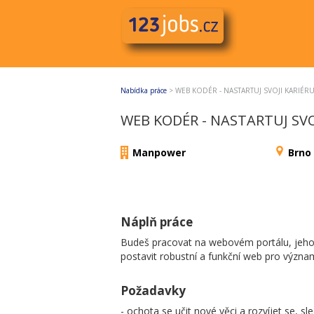
Nabídka práce
>
WEB KODÉR - NASTARTUJ SVOJI KARIÉ
WEB KODÉR - NASTARTUJ SV
Manpower
Brno
Náplň práce
Budeš pracovat na webovém portálu, jehož 
postavit robustní a funkční web pro význa
Požadavky
- ochota se učit nové věci a rozvíjet se, sl