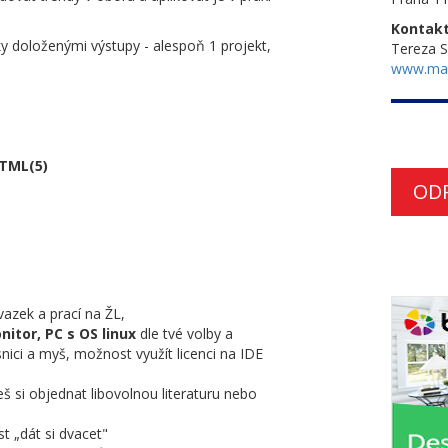
Kontakt
ky doloženými výstupy - alespoň 1 projekt,
Tereza 
www.ma
TML(5)
OD
azek a prací na ŽL,
nitor, PC s OS linux
dle tvé volby a
snici a myš, možnost využít licenci na IDE
 si objednat libovolnou literaturu nebo
t „dát si dvacet"