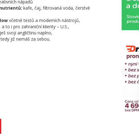
eativních nápadů
nutrientů:
kafe, čaj, filtrovaná voda, čerstvé
flow
včetně testů a moderních nástrojů,
 to i pro zahraniční klienty – U.S.,
eš svoji angličtinu naplno,
 tedy již nemáš za sebou.