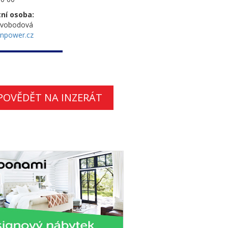
ní osoba:
Svobodová
npower.cz
POVĚDĚT NA INZERÁT