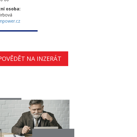
ní osoba:
ěrbová
npower.cz
POVĚDĚT NA INZERÁT