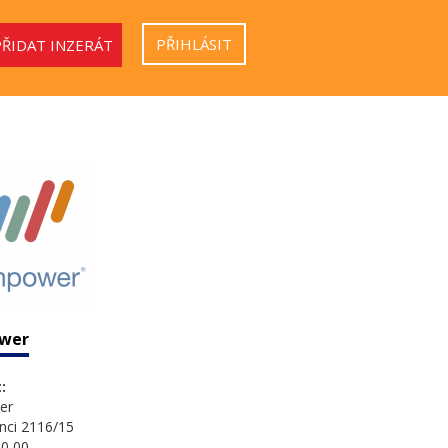
PŘIHLÁSIT
PŘIDAT INZERÁT
wer
:
er
nci 2116/15
0 00