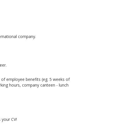
ernational company.
eer.
of employee benefits (eg. 5 weeks of
working hours, company canteen - lunch
s your CV!