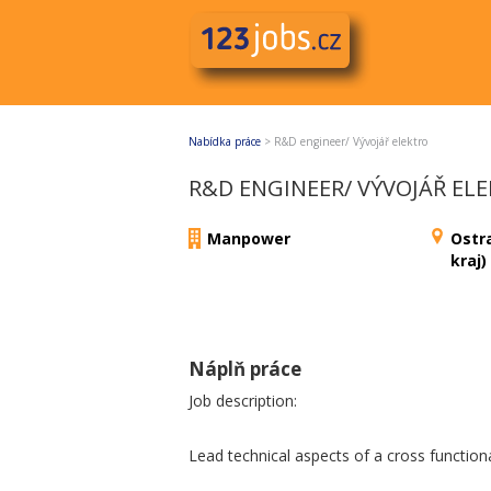
Nabídka práce
>
R&D engineer/ Vývojář elektro
R&D ENGINEER/ VÝVOJÁŘ EL
Manpower
Ostr
kraj)
Náplň práce
Job description:
Lead technical aspects of a cross functio