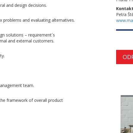
ral and design decisions.
Kontakt
Petra Št
x problems and evaluating alternatives.
www.ma
gn solutions – requirement´s
ernal and external customers.
ty.
OD
y management team.
 the framework of overall product