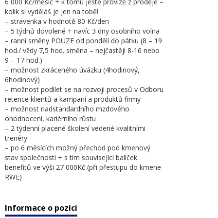
6 000 Kč/měsíc + k tomu ještě provize z prodeje –
kolik si vyděláš je jen na tobě!
– stravenka v hodnotě 80 Kč/den
– 5 týdnů dovolené + navíc 3 dny osobního volna
– ranní směny POUZE od pondělí do pátku (8 – 19
hod./ vždy 7,5 hod. směna – nejčastěji 8-16 nebo
9 – 17 hod.)
– možnost zkráceného úvázku (4hodinový,
6hodinový)
– možnost podílet se na rozvoji procesů v Odboru
retence klientů a kampaní a produktů firmy
– možnost nadstandardního mzdového
ohodnocení, kariérního růstu
– 2 týdenní placené školení vedené kvalitními
trenéry
– po 6 měsících možný přechod pod kmenový
stav společnosti + s tím související balíček
benefitů ve výši 27 000Kč (při přestupu do kmene
RWE)
Informace o pozici