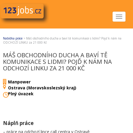
Toggle
navigat
Nabídka práce
>
Máš obchodního ducha a baví tě komunikace s lidmi? Pojď k nám na
ODCHOZÍ LINKU za 21 000 Kč
MÁŠ OBCHODNÍHO DUCHA A BAVÍ TĚ
KOMUNIKACE S LIDMI? POJĎ K NÁM NA
ODCHOZÍ LINKU ZA 21 000 KČ
Manpower
Ostrava (Moravskoslezský kraj)
Plný úvazek
Náplň práce
– práce na odchozí lince call centra v Ostravě