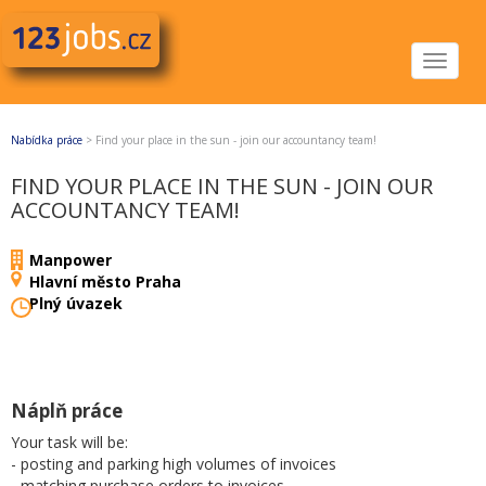
Toggle
navigat
Nabídka práce
>
Find your place in the sun - join our accountancy team!
FIND YOUR PLACE IN THE SUN - JOIN OUR
ACCOUNTANCY TEAM!
Manpower
Hlavní město Praha
Plný úvazek
Náplň práce
Your task will be:
- posting and parking high volumes of invoices
- matching purchase orders to invoices