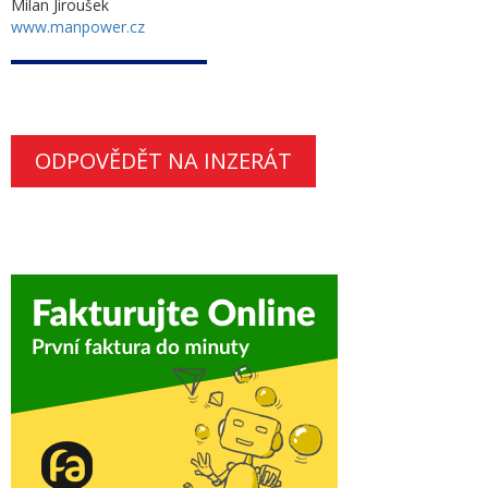
Milan Jiroušek
www.manpower.cz
ODPOVĚDĚT NA INZERÁT