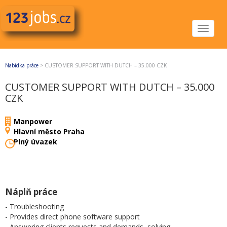
Toggle
navigat
Nabídka práce
>
CUSTOMER SUPPORT WITH DUTCH – 35.000 CZK
CUSTOMER SUPPORT WITH DUTCH – 35.000
CZK
Manpower
Hlavní město Praha
Plný úvazek
Náplň práce
- Troubleshooting
- Provides direct phone software support
- Answering clients requests and demands, solving