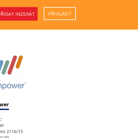
PŘIHLÁSIT
PŘIDAT INZERÁT
wer
:
er
nci 2116/15
0 00