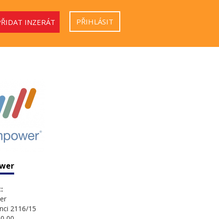
PŘIHLÁSIT
PŘIDAT INZERÁT
wer
:
er
nci 2116/15
0 00