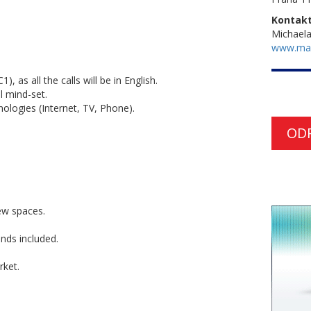
Kontakt
Michael
www.ma
, as all the calls will be in English.
l mind-set.
logies (Internet, TV, Phone).
OD
ew spaces.
ends included.
rket.