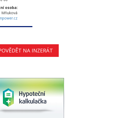
ní osoba:
a Mňuková
npower.cz
POVĚDĚT NA INZERÁT