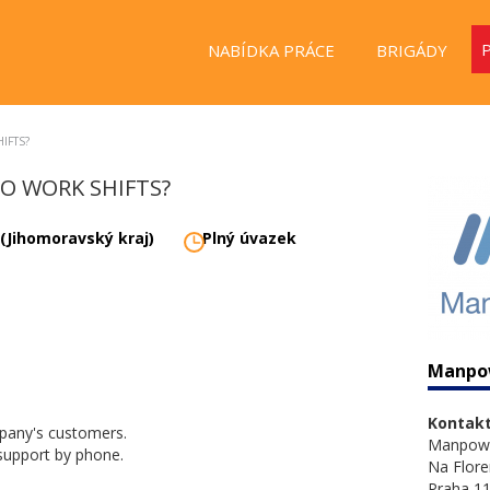
NABÍDKA PRÁCE
BRIGÁDY
IFTS?
TO WORK SHIFTS?
 (Jihomoravský kraj)
Plný úvazek
Manpo
Kontakt
pany's customers.
Manpow
 support by phone.
Na Flore
Praha 11