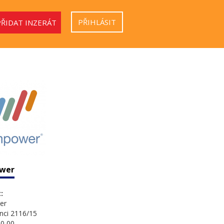
PŘIHLÁSIT
PŘIDAT INZERÁT
wer
:
er
nci 2116/15
0 00