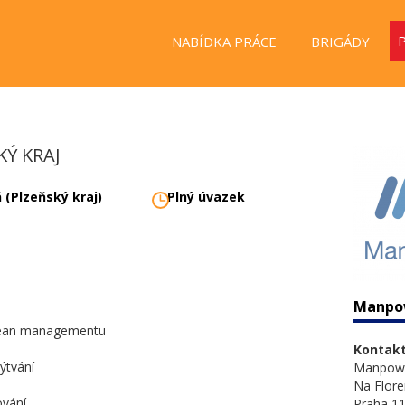
NABÍDKA PRÁCE
BRIGÁDY
Ý KRAJ
 (Plzeňský kraj)
Plný úvazek
Manpo
 lean managementu
Kontakt
lýtvání
Manpow
Na Flore
ování
Praha 11