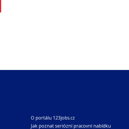
O portálu 123jobs.cz
Jak poznat seriózní pracovní nabídku