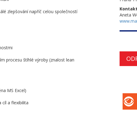
Kontakt
tálé zlepšování napříč celou společností
Aneta W
www.ma
nostmi
OD
ím procesu štíhlé výroby (znalost lean
éna MS Excel)
íl a flexibilita