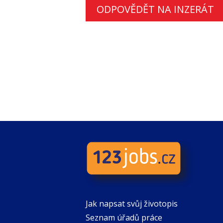
ODPOVĚDĚT NA INZERÁT
Jak napsat svůj životopis
Seznam úřadů práce