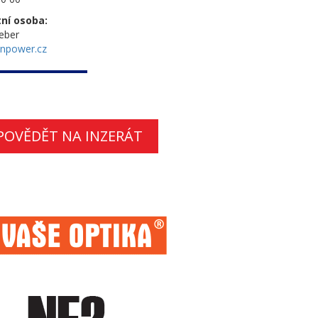
ní osoba:
eber
npower.cz
POVĚDĚT NA INZERÁT