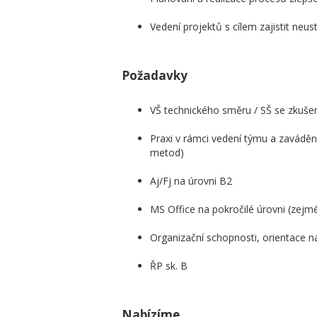
Vedení projektů s cílem zajistit neus
Požadavky
VŠ technického směru / SŠ se zkuše
Praxi v rámci vedení týmu a zaváděn
metod)
Aj/Fj na úrovni B2
MS Office na pokročilé úrovni (zejm
Organizační schopnosti, orientace na c
ŘP sk. B
Nabízíme