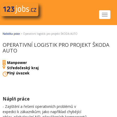
Toggle
navigat
Nabídka práce
>
Operativní logistik pro projekt ŠKODA AUTO
OPERATIVNÍ LOGISTIK PRO PROJEKT ŠKODA
AUTO
Manpower
Středočeský kraj
Plný úvazek
Náplň práce
- Zajištění a řešení operativních problémů v
expedici k zákazníkům; jako například chybějící
oblay, přebalování ND, převážených komponentů