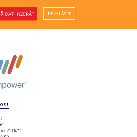
PŘIHLÁSIT
PŘIDAT INZERÁT
wer
:
er
nci 2116/15
0 00