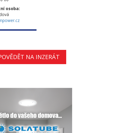
ní osoba:
edová
npower.cz
POVĚDĚT NA INZERÁT