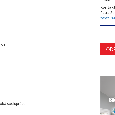
Kontakt
Petra Š
www.ma
dou
OD
obá spolupráce