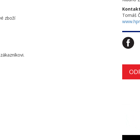
Kontakt
Tomáš Č
vé zboží
www.hpr
zákazníkovi.
OD