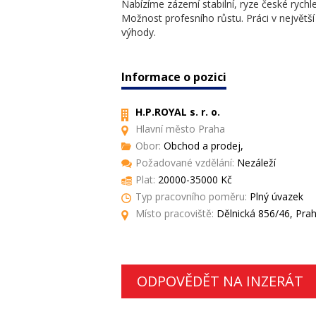
Nabízíme zázemí stabilní, ryze české rychle 
Možnost profesního růstu. Práci v největ
výhody.
Informace o pozici
H.P.ROYAL s. r. o.
Hlavní město Praha
Obor:
Obchod a prodej,
Požadované vzdělání:
Nezáleží
Plat:
20000-35000 Kč
Typ pracovního poměru:
Plný úvazek
Místo pracoviště:
Dělnická 856/46, Prah
ODPOVĚDĚT NA INZERÁT