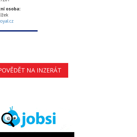
ní osoba:
ížek
oyal.cz
POVĚDĚT NA INZERÁT