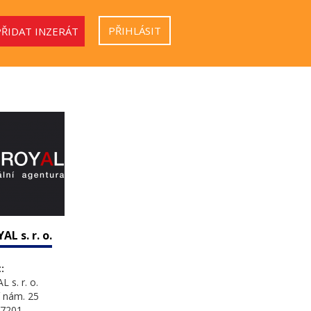
PŘIHLÁSIT
PŘIDAT INZERÁT
AL s. r. o.
:
 s. r. o.
 nám. 25
27201