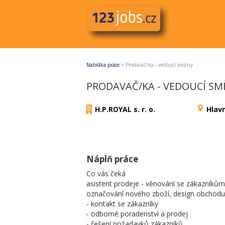
Nabídka práce
>
Prodavač/ka - vedoucí směny
PRODAVAČ/KA - VEDOUCÍ SM
H.P.ROYAL s. r. o.
Hlav
Náplň práce
Co vás čeká
asistent prodeje - věnování se zákazníkům
označování nového zboží, design obchodu,
- kontakt se zákazníky
- odborné poradenství a prodej
- řešení požadavků zákazníků