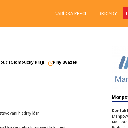
NABÍDKA PRÁCE
BRIGÁDY
ouc (Olomoucký kraj)
Plný úvazek
Manpo
Kontakt
stavování hladiny lázni.
Manpow
Na Flore
ištění řádného fungování linky, její
Praha 11