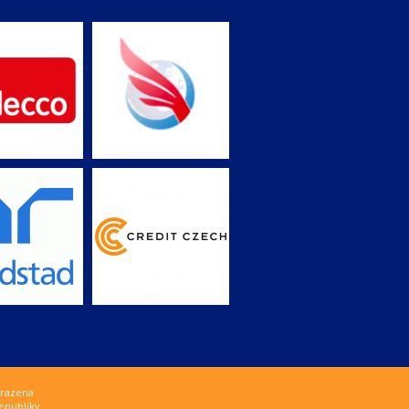
hrazena
epubliky.