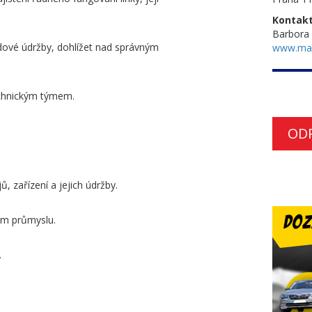
Kontakt
Barbora
ndové údržby, dohlížet nad správným
www.ma
technickým týmem.
OD
, zařízení a jejich údržby.
ém průmyslu.
.