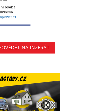
ní osoba:
 Knihová
npower.cz
POVĚDĚT NA INZERÁT