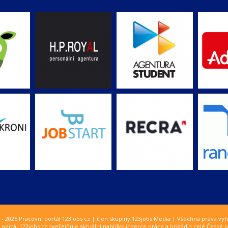
 - 2025 Pracovní portál 123jobs.cz | člen skupiny 123jobs Media | Všechna práva vy
 portál 123jobs.cz zveřejňuje aktuální nabídky inzerce práce a brigád z celé České r