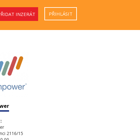
PŘIHLÁSIT
PŘIDAT INZERÁT
wer
:
er
nci 2116/15
0 00