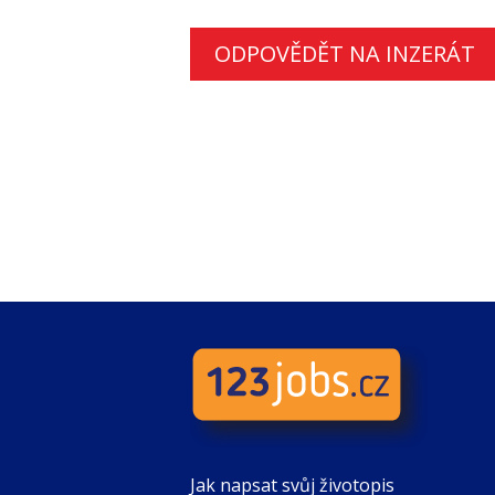
ODPOVĚDĚT NA INZERÁT
Jak napsat svůj životopis