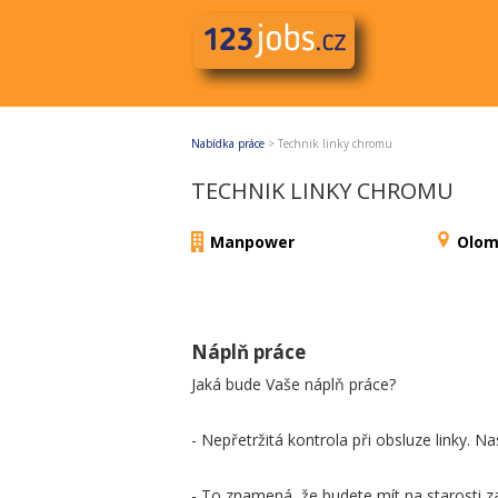
Nabídka práce
>
Technik linky chromu
TECHNIK LINKY CHROMU
Manpower
Olom
Náplň práce
Jaká bude Vaše náplň práce?
- Nepřetržitá kontrola při obsluze linky. Na
- To znamená, že budete mít na starosti zaj