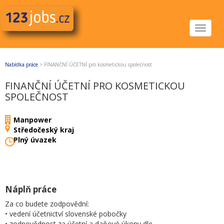
Toggle
navigat
Nabídka práce
>
FINANČNÍ ÚČETNÍ pro kosmetickou společnost
FINANČNÍ ÚČETNÍ PRO KOSMETICKOU
SPOLEČNOST
Manpower
Středočeský kraj
Plný úvazek
Náplň práce
Za co budete zodpovědní:
• vedení účetnictví slovenské pobočky
• zodpovědnost za účetní a daňové úkony dle