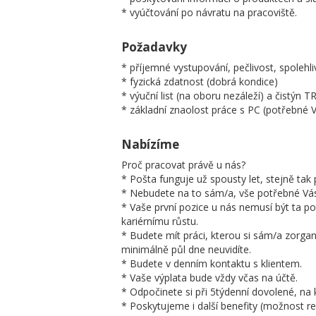
* vyúčtování po návratu na pracoviště.
Požadavky
* příjemné vystupování, pečlivost, spolehli
* fyzická zdatnost (dobrá kondice)
* výuční list (na oboru nezáleží) a čistýn T
* základní znaolost práce s PC (potřebné 
Nabízíme
Proč pracovat právě u nás?
* Pošta funguje už spousty let, stejně tak p
* Nebudete na to sám/a, vše potřebné Vá
* Vaše první pozice u nás nemusí být ta 
kariérnímu růstu.
* Budete mít práci, kterou si sám/a zorgan
minimálně půl dne neuvidíte.
* Budete v denním kontaktu s klientem.
* Vaše výplata bude vždy včas na účtě.
* Odpočinete si při 5týdenní dovolené, n
* Poskytujeme i další benefity (možnost re