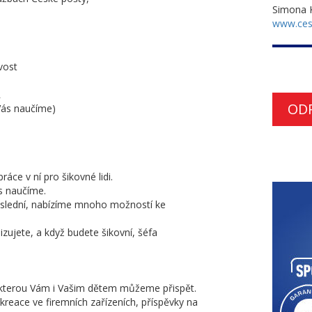
Simona K
www.ces
vost
R
OD
Vás naučíme)
ráce v ní pro šikovné lidi.
s naučíme.
poslední, nabízíme mnoho možností ke
izujete, a když budete šikovní, šéfa
a kterou Vám i Vašim dětem můžeme přispět.
kreace ve firemních zařízeních, příspěvky na