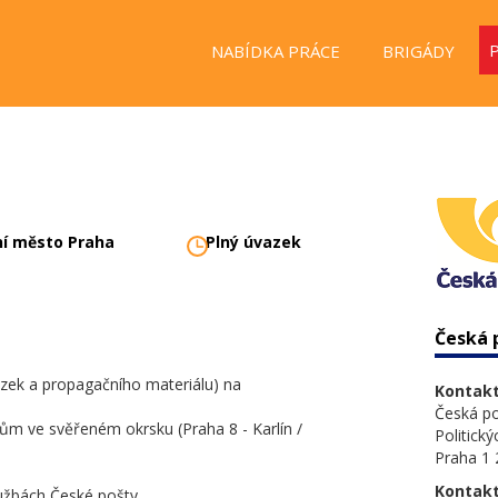
NABÍDKA PRÁCE
BRIGÁDY
ní město Praha
Plný úvazek
Česká p
kázek a propagačního materiálu) na
Kontakt
Česká poš
tům ve svěřeném okrsku (Praha 8 - Karlín /
Politick
Praha 1
Kontakt
lužbách České pošty,