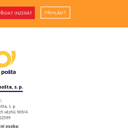
PŘIHLÁSIT
PŘIDAT INZERÁT
ošta, s. p.
:
ta, s. p.
ých vězňů 909/4
 22599
ní osoba: