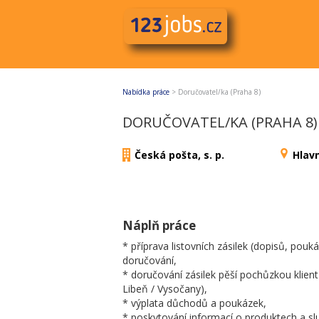
Nabídka práce
>
Doručovatel/ka (Praha 8)
DORUČOVATEL/KA (PRAHA 8)
Česká pošta, s. p.
Hlav
Náplň práce
* příprava listovních zásilek (dopisů, pou
doručování,
* doručování zásilek pěší pochůzkou klien
Libeň / Vysočany),
* výplata důchodů a poukázek,
* poskytování informací o produktech a s