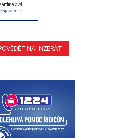
ardinálová
kaposta.cz
POVĚDĚT NA INZERÁT