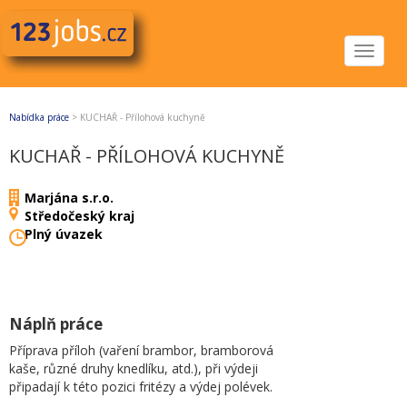
Toggle
navigat
Nabídka práce
>
KUCHAŘ - Přílohová kuchyně
KUCHAŘ - PŘÍLOHOVÁ KUCHYNĚ
Marjána s.r.o.
Středočeský kraj
Plný úvazek
Náplň práce
Příprava příloh (vaření brambor, bramborová
kaše, různé druhy knedlíku, atd.), při výdeji
připadají k této pozici fritézy a výdej polévek.