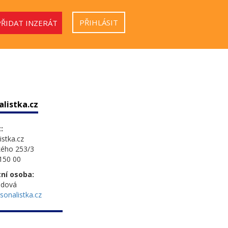
PŘIHLÁSIT
PŘIDAT INZERÁT
alistka.cz
:
istka.cz
kého 253/3
150 00
ní osoba:
ndová
onalistka.cz