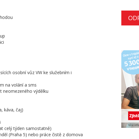
OD
výhodou
tup
ci
ěsících osobní vůz VW ke služebním i
em na volání a sms
st neomezeného výdělku
, káva, čaj)
i
vat celý týden samostatně)
Anděl (Praha 5) nebo práce čistě z domova