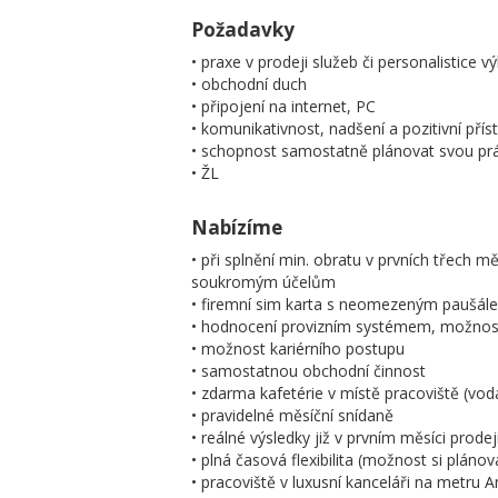
Požadavky
• praxe v prodeji služeb či personalistice 
• obchodní duch
• připojení na internet, PC
• komunikativnost, nadšení a pozitivní přís
• schopnost samostatně plánovat svou prá
• ŽL
Nabízíme
• při splnění min. obratu v prvních třech m
soukromým účelům
• firemní sim karta s neomezeným paušál
• hodnocení provizním systémem, možno
• možnost kariérního postupu
• samostatnou obchodní činnost
• zdarma kafetérie v místě pracoviště (voda
• pravidelné měsíční snídaně
• reálné výsledky již v prvním měsíci prodej
• plná časová flexibilita (možnost si pláno
• pracoviště v luxusní kanceláři na metru 