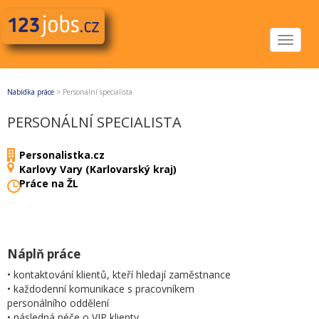
Toggle
navigat
Nabídka práce
>
Personální specialista
PERSONÁLNÍ SPECIALISTA
Personalistka.cz
Karlovy Vary (Karlovarský kraj)
Práce na ŽL
Náplň práce
• kontaktování klientů, kteří hledají zaměstnance
• každodenní komunikace s pracovníkem
personálního oddělení
• následná péče o VIP klienty