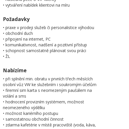
• vytváření nabídek klientovi na míru
Požadavky
• praxe v prodeji služeb či personalistice výhodou
• obchodní duch
• připojení na internet, PC
• komunikativnost, nadšení a pozitivní přístup
• schopnost samostatně plánovat svou práci
• ŽL
Nabízíme
• při splnění min. obratu v prvních třech měsících
osobní vůz VW ke služebním i soukromým účelům
• firemní sim karta s neomezeným paušálem na
volání a sms
• hodnocení provizním systémem, možnost
neomezeného výdělku
• možnost kariérního postupu
• samostatnou obchodní činnost
• zdarma kafetérie v místě pracoviště (voda, káva,