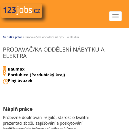
Toggle
navigat
Nabídka práce
>
Prodavač/ka oddělení nábytku a elektra
PRODAVAČ/KA ODDĚLENÍ NÁBYTKU A
ELEKTRA
Baumax
Pardubice (Pardubický kraj)
Plný úvazek
Náplň práce
Průběžné doplňování regálů, starost o kvalitní
prezentaci zboží, zajišťování a poskytování
kvalifikovaných informací zákazníkům o