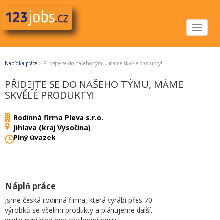
Toggle
navigat
Nabídka práce
>
Přidejte se do našeho týmu, máme skvělé produkty!
PŘIDEJTE SE DO NAŠEHO TÝMU, MÁME
SKVĚLÉ PRODUKTY!
Rodinná firma Pleva s.r.o.
Jihlava (kraj Vysočina)
Plný úvazek
Náplň práce
Jsme česká rodinná firma, která vyrábí přes 70
výrobků se včelími produkty a plánujeme další..
proto nyní hledáme obchodní posilu.