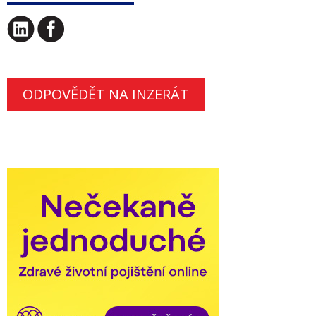
ODPOVĚDĚT NA INZERÁT