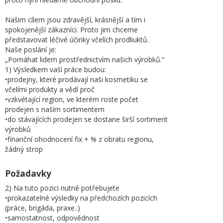
Našim cílem jsou zdravější, krásnější a tím i
spokojenější zákazníci. Proto jim chceme
představovat léčivé účinky včelích prodliuktů.
Naše poslání je:
„Pomáhat lidem prostřednictvím našich výrobků.“
1) Výsledkem vaší práce budou:
•prodejny, které prodávají naši kosmetiku se
včelími produkty a vědí proč
•vzkvétající region, ve kterém roste počet
prodejen s naším sortimentem
•do stávajících prodejen se dostane širší sortiment
výrobků
•finanční ohodnocení fix + % z obratu regionu,
žádný strop
Požadavky
2) Na tuto pozici nutně potřebujete
•prokazatelné výsledky na předchozích pozicích
(práce, brigáda, praxe..)
•samostatnost, odpovědnost