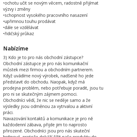
•ochotu učit se novým věcem, radostně přijímat
výzvy i změny
•schopnost vysokého pracovního nasazení
•upřimnou touhu prodávat
•dále se vzdělávat
•řidičský průkaz
Nabízíme
3) Kdo je to pro nás obchodní zástupce?
Obchodní zástupce je pro nás komunikační
můstek mezi firmou a obchodním partnerem.
Když uvádíme nový výrobek, nadšeně ho jede
představit do obchodu. Naopak, když má
prodejna problém, nebo potřebuje poradit, jsou tu
pro ni se skutečným zájmem pomoci.
Obchodníci vědí, že nic se neděje samo a že
výsledky jsou odměnou za vytrvalou a aktivní
práci.
Navazování kontaktů a komunikace je pro ně
každodenní zábava, přijde jim to naprosto
přirozené. Obchodníci jsou pro nás skuteční
hrdinové, protože dokáží šířit naše produkty do