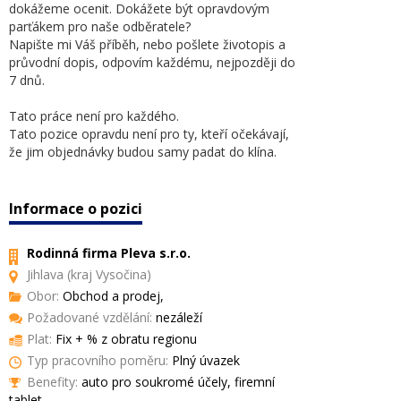
dokážeme ocenit. Dokážete být opravdovým
parťákem pro naše odběratele?
Napište mi Váš příběh, nebo pošlete životopis a
průvodní dopis, odpovím každému, nejpozději do
7 dnů.
Tato práce není pro každého.
Tato pozice opravdu není pro ty, kteří očekávají,
že jim objednávky budou samy padat do klína.
Informace o pozici
Rodinná firma Pleva s.r.o.
Jihlava (kraj Vysočina)
Obor:
Obchod a prodej,
Požadované vzdělání:
nezáleží
Plat:
Fix + % z obratu regionu
Typ pracovního poměru:
Plný úvazek
Benefity:
auto pro soukromé účely, firemní
tablet