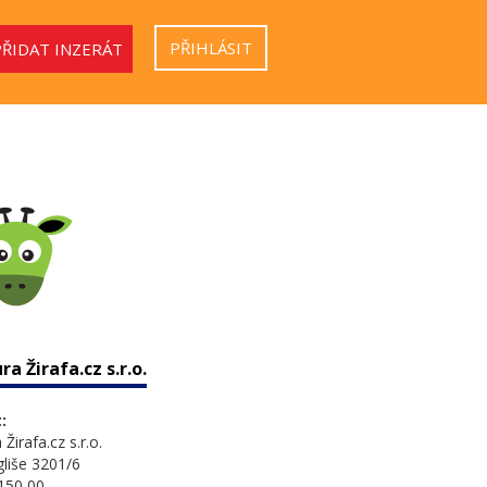
PŘIHLÁSIT
PŘIDAT INZERÁT
a Žirafa.cz s.r.o.
:
Žirafa.cz s.r.o.
gliše 3201/6
150 00