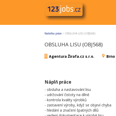
Nabídka práce
>
OBSLUHA LISU (OBJ568)
OBSLUHA LISU (OBJ568)
Agentura Žirafa.cz s.r.o.
Brno
Náplň práce
- obsluha a nastavování lisu
- udržování čistoty na dílně
- kontrola kvality výrobků
- zastavení výroby, když se objeví chyba
- hledání a značení špatných dílů
- vedení dokumentace k výrobě lisu