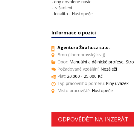
- dny dovolené navíc
- zaškolení
- lokalita - Hustopeče
Informace o pozici
Agentura Žirafa.cz s.r.o.
Brno (Jihomoravský kraj)
Obor:
Manuální a dělnické profese, Stroj
Požadované vzdělání:
Nezáleží
Plat:
20.000 - 25.000 Kč
Typ pracovního poměru:
Plný úvazek
Místo pracoviště:
Hustopeče
ODPOVĚDĚT NA INZERÁT