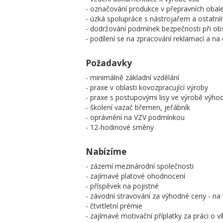
- označování produkce v přepravních obal
- úzká spolupráce s nástrojařem a ostatní
- dodržování podmínek bezpečnosti při obsl
- podílení se na zpracování reklamací a na o
Požadavky
- minimálně základní vzdělání
- praxe v oblasti kovozpracující výroby
- praxe s postupovými lisy ve výrobě výho
- školení vazač břemen, jeřábník
- oprávnění na VZV podmínkou
- 12-hodinové směny
Nabízíme
- zázemí mezinárodní společnosti
- zajímavé platové ohodnocení
- příspěvek na pojistné
- závodní stravování za výhodné ceny - n
- čtvrtletní prémie
- zajímavé motivační příplatky za práci o v