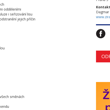
ech
Kontakt
mi odděleními
Dagmar 
uze i seřizování lisu
www.zira
dstranění jejich příčin
dou
OD
a všech směnách
íkendu