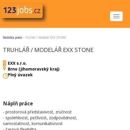
Toggle
navigat
Nabídka práce
>
Truhlář / Modelář EXX STONE
TRUHLÁŘ / MODELÁŘ EXX STONE
EXX s.r.o.
Brno (Jihomoravský kraj)
Plný úvazek
Náplň práce
- prostorová představivost, zručnost
- spolehlivost, pečlivost, zodpovědnost,
samostatnost, komunikativnost
- časová flexibilita