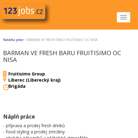
Toggle
navigat
Nabídka práce
>
BARMAN VE FRESH BARU FRUITISIMO OC NISA
BARMAN VE FRESH BARU FRUITISIMO OC
NISA
Fruitisimo Group
Liberec (Liberecký kraj)
Brigáda
Náplň práce
- příprava a prodej fresh drinků
- food styling a prodej zmrzliny
- obsluha zákazníků v přátelské atmosféře