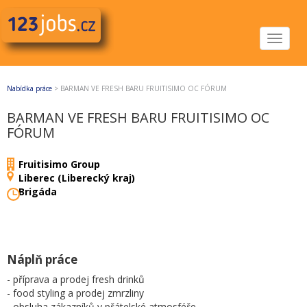
Toggle
navigat
Nabídka práce
>
BARMAN VE FRESH BARU FRUITISIMO OC FÓRUM
BARMAN VE FRESH BARU FRUITISIMO OC
FÓRUM
Fruitisimo Group
Liberec (Liberecký kraj)
Brigáda
Náplň práce
- příprava a prodej fresh drinků
- food styling a prodej zmrzliny
- obsluha zákazníků v přátelské atmosféře