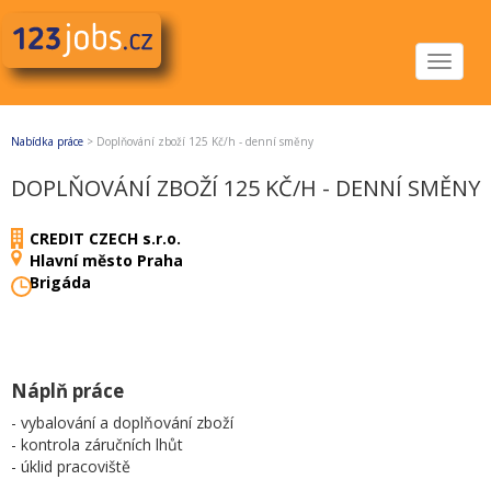
Toggle
navigat
Nabídka práce
>
Doplňování zboží 125 Kč/h - denní směny
DOPLŇOVÁNÍ ZBOŽÍ 125 KČ/H - DENNÍ SMĚNY
CREDIT CZECH s.r.o.
Hlavní město Praha
Brigáda
Náplň práce
- vybalování a doplňování zboží
- kontrola záručních lhůt
- úklid pracoviště