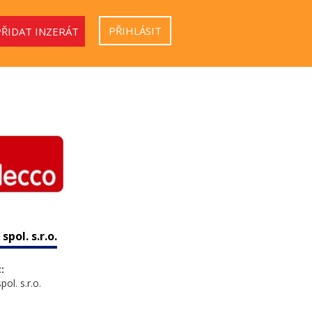
PŘIHLÁSIT
PŘIDAT INZERÁT
spol. s.r.o.
:
ol. s.r.o.