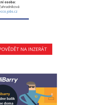
ní osoba:
Zahradníková
cco.jobs.cz
POVĚDĚT NA INZERÁT