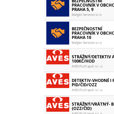
BEZPEČNOSTNÍ
PRACOVNÍK V OBCHO
PRAHA 5, 9
Malgen Services s.r.o
BEZPEČNOSTNÍ
PRACOVNÍK V OBCHO
PRAHA 10
Malgen Services s.r.o
STRÁŽNÝ/DETEKTIV 
100KČ/HOD
AVES PLUS spol. s r. o.
DETEKTIV-VHODNÉ I 
PID/ČID/OZZ
AVES PLUS spol. s r. o.
STRÁŽNÝ/VRÁTNÝ- 
(OZZ/ČID)
AVES PLUS spol. s r. o.