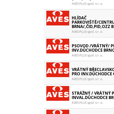
AVES PLUS spol. s r. o.
HLÍDAČ
PARKOVIŠTĚ/CENTR
BRNA/,ČID,PID,OZZ 
AVES PLUS spol. s r. o.
PSOVOD /VRÁTNÝ/ 
INV.DŮCHODCE BRN
AVES PLUS spol. s r. o.
VRÁTNÝ BŘECLAVSKO
PRO INV.DŮCHODCE 
AVES PLUS spol. s r. o.
STRÁŽNÝ / VRÁTNÝ 
INVAL.DŮCHODCE B
AVES PLUS spol. s r. o.