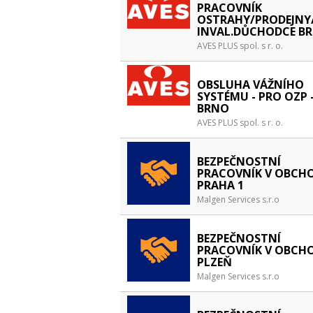
PRACOVNÍK
OSTRAHY/PRODEJNY
INVAL.DŮCHODCE B
AVES PLUS spol. s r. o.
OBSLUHA VÁŽNÍHO
SYSTÉMU - PRO OZP 
BRNO
AVES PLUS spol. s r. o.
BEZPEČNOSTNÍ
PRACOVNÍK V OBCHO
PRAHA 1
Malgen Services s.r.o
BEZPEČNOSTNÍ
PRACOVNÍK V OBCHO
PLZEŇ
Malgen Services s.r.o