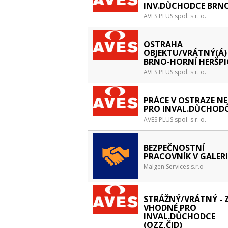
INV.DŮCHODCE BRN
AVES PLUS spol. s r. o.
OSTRAHA
OBJEKTU/VRÁTNÝ(Á) 
BRNO-HORNÍ HERŠPI
AVES PLUS spol. s r. o.
PRÁCE V OSTRAZE NE
PRO INVAL.DŮCHOD
AVES PLUS spol. s r. o.
BEZPEČNOSTNÍ
PRACOVNÍK V GALERI
Malgen Services s.r.o
STRÁŽNÝ/VRÁTNÝ - 
VHODNÉ PRO
INVAL.DŮCHODCE
(OZZ,ČID)