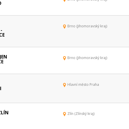
O
Brno (Jihomoravský kraj)
-
CE
JEN
Brno (Jihomoravský kraj)
CE
Hlavní město Praha
I
ZLÍN
Zlín (Zlínský kraj)