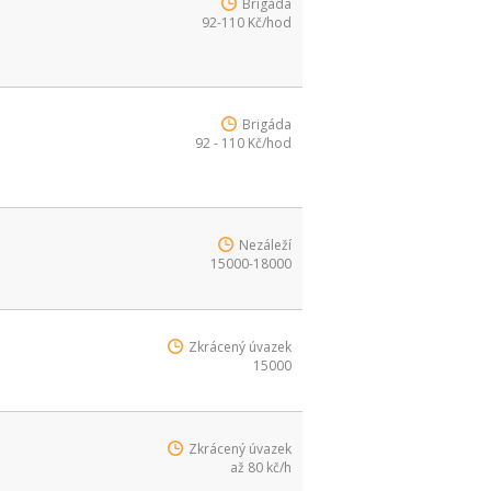
Brigáda
92-110 Kč/hod
Brigáda
92 - 110 Kč/hod
Nezáleží
15000-18000
Zkrácený úvazek
15000
Zkrácený úvazek
až 80 kč/h