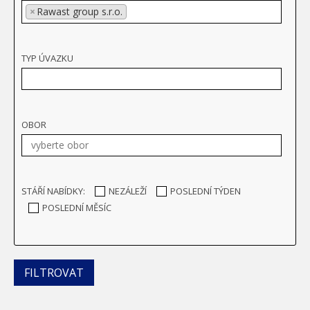
×
Rawast group s.r.o.
TYP ÚVAZKU
OBOR
STÁŘÍ NABÍDKY:
NEZÁLEŽÍ
POSLEDNÍ TÝDEN
POSLEDNÍ MĚSÍC