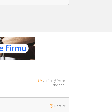
Zkrácený úvazek
dohodou
Nezáleží