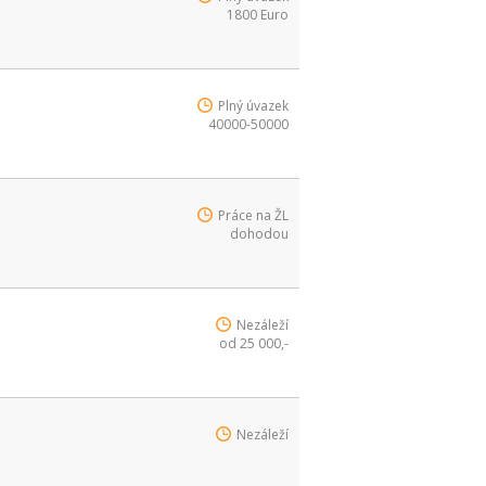
1800 Euro
Plný úvazek
40000-50000
Práce na ŽL
dohodou
Nezáleží
od 25 000,-
Nezáleží