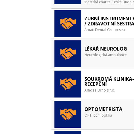
Městská charita České Buděj
ZUBNÍ INSTRUMENT
/ ZDRAVOTNÍ SESTR
Amati Dental Group s.r.o.
LÉKAŘ NEUROLOG
Neurologická ambulance
SOUKROMÁ KLINIKA-
RECEPČNÍ
Affidea Brno s.r.o.
OPTOMETRISTA
OPTI oční optika