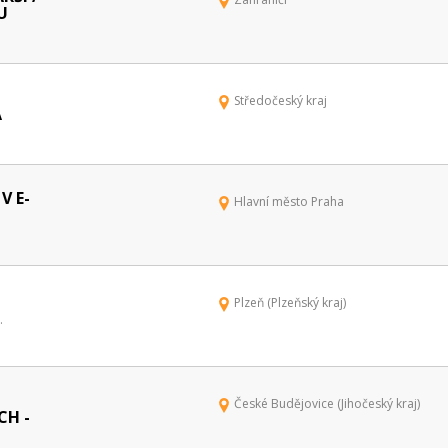
U
Středočeský kraj
A
V E-
Hlavní město Praha
Plzeň (Plzeňský kraj)
.
České Budějovice (Jihočeský kraj)
CH -