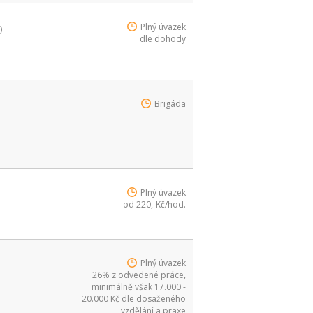
Plný úvazek
)
dle dohody
Brigáda
Plný úvazek
od 220,-Kč/hod.
Plný úvazek
26% z odvedené práce,
minimálně však 17.000 -
20.000 Kč dle dosaženého
vzdělání a praxe