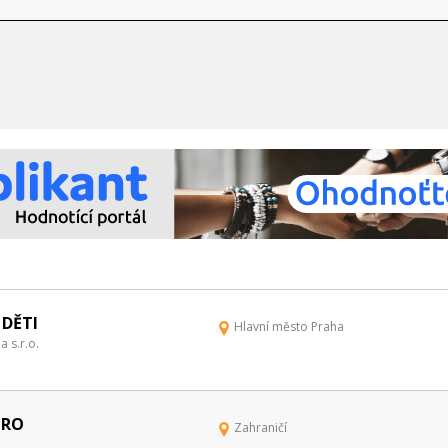
 DĚTI
Hlavní město Praha
 s.r.o.
PRO
Zahraničí