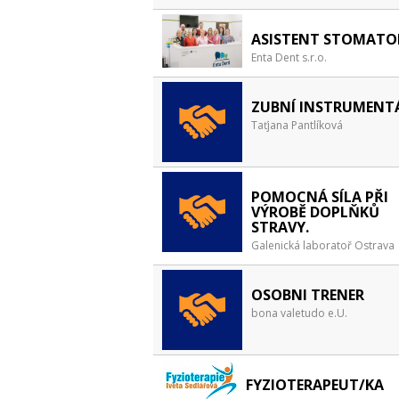
ASISTENT STOMAT
Enta Dent s.r.o.
ZUBNÍ INSTRUMENT
Taťjana Pantlíková
POMOCNÁ SÍLA PŘI
VÝROBĚ DOPLŇKŮ
STRAVY.
Galenická laboratoř Ostrava
OSOBNI TRENER
bona valetudo e.U.
FYZIOTERAPEUT/KA