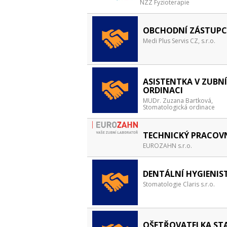
NZZ Fyzioterapie
OBCHODNÍ ZÁSTUPC
Medi Plus Servis CZ, s.r.o.
ASISTENTKA V ZUBNÍ
ORDINACI
MUDr. Zuzana Bartková,
Stomatologická ordinace
TECHNICKÝ PRACOV
EUROZAHN s.r.o.
DENTÁLNÍ HYGIENIS
Stomatologie Claris s.r.o.
OŠETŘOVATELKA STA