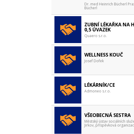
Dr. med Heinrich Bücherl Prax
Bücherl
ZUBNÍ LÉKAŘKA NA H
0,5 ÚVAZEK
Quaero s.r.o.
WELLNESS KOUČ
Josef Dofek
LÉKÁRNÍK/CE
Admoneo s.r.o.
VŠEOBECNÁ SESTRA
Městský ústav sociálních služ
Jirkov, příspěvková organiza