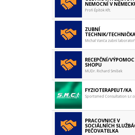
NEMOCNÍ V NĚMECK
Profi Építök Kft.
ZUBNÍ
TECHNIK/TECHNIČK
Michal Vanča zubní laboratoř
RECEPČNÍ/VÝPOMOC 
SHOPU
MUDr. Richard Smíšek
FYZIOTERAPEUT/KA
Sportsmed Consultation s.r.o
PRACOVNICE V
SOCIÁLNÍCH SLUŽBÁ
PEČOVATELKA