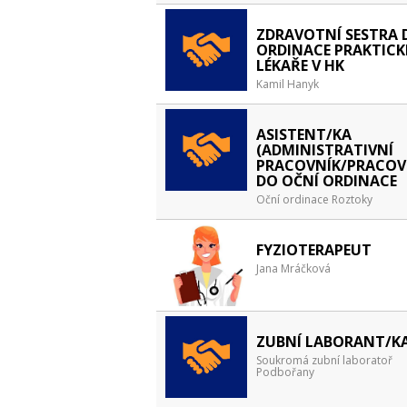
ZDRAVOTNÍ SESTRA 
ORDINACE PRAKTIC
LÉKAŘE V HK
Kamil Hanyk
ASISTENT/KA
(ADMINISTRATIVNÍ
PRACOVNÍK/PRACOV
DO OČNÍ ORDINACE
Oční ordinace Roztoky
FYZIOTERAPEUT
Jana Mráčková
ZUBNÍ LABORANT/K
Soukromá zubní laboratoř
Podbořany