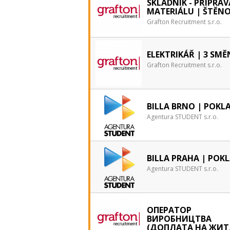
SKLADNÍK - PŘÍPRAV
MATERIÁLU | ŠTĚNO
Grafton Recruitment s.r.o.
ELEKTRIKÁŘ | 3 SMĚ
Grafton Recruitment s.r.o.
BILLA BRNO | POKL
Agentura STUDENT s.r.o.
BILLA PRAHA | POK
Agentura STUDENT s.r.o.
ОПЕРАТОР
ВИРОБНИЦТВА
(ДОПЛАТА НА ЖИТ