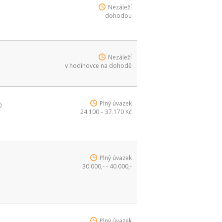
Nezáleží
dohodou
Nezáleží
v hodinovce na dohodě
Plný úvazek
)
24.100 – 37.170 Kč
Plný úvazek
30.000,- - 40.000,-
Plný úvazek