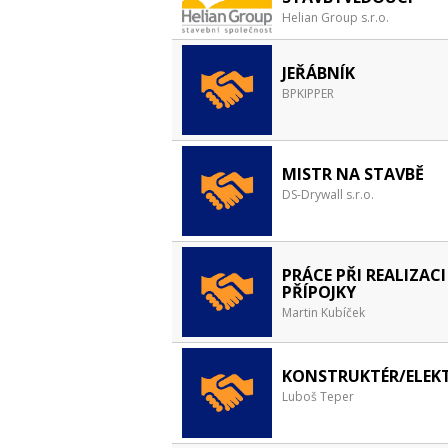
Helian Group s.r.o.
JEŘÁBNÍK
BPKIPPER
MISTR NA STAVBĚ
DS-Drywall s.r.o.
PRÁCE PŘI REALIZACI
PŘÍPOJKY
Martin Kubíček
KONSTRUKTÉR/ELEKT
Luboš Teper