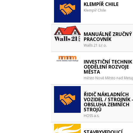
KLEMPÍŘ CHILE
Klempíř Chile
MANUÁLNĚ ZRUČNÝ
PRACOVNÍK
Walls 21 s.r.o.
INVESTIČNÍ TECHNIK
ODDĚLENÍ ROZVOJE
MĚSTA
město Nové Město nad Metuj
ŘIDIČ NÁKLADNÍCH
VOZIDEL / STROJNÍK 
OBSLUHA ZEMNÍCH
STROJŮ
HOSS a.s.
STAVBYVEDOUCÍ