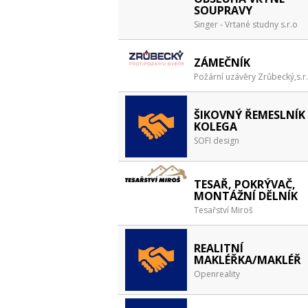
SOUPRAVY
Singer - Vrtané studny s.r.o
ZÁMEČNÍK
Požární uzávěry Zrůbecký,s.r.
ŠIKOVNÝ ŘEMESLNÍK 
KOLEGA
SOFI design
TESAŘ, POKRÝVAČ,
MONTÁŽNÍ DĚLNÍK
Tesařství Miroš
REALITNÍ
MAKLÉŘKA/MAKLÉŘ
Openreality