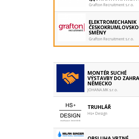
Grafton Recruitment s.r.o.
ELEKTROMECHANIK 
ČESKOKRUMLOVSKO 
SMĚNY
Grafton Recruitment s.r.o.
MONTÉR SUCHÉ
VÝSTAVBY DO ZAHRA
NĚMECKO
JOHANA.MK s.r.o.
TRUHLÁŘ
Hs+ Design
OBSLUHA VRTNÉ