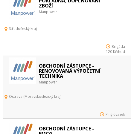
POKLADNA, DOPLŇOVÁNÍ
ZBOŽÍ
Manpower
Středočeský kraj
Brigáda
120 Kč/hod
OBCHODNÍ ZÁSTUPCE -
RENOVOVANÁ VÝPOČETNÍ
TECHNIKA
Manpower
Ostrava (Moravskoslezský kraj)
Plný úvazek
OBCHODNÍ ZÁSTUPCE -
FMCG