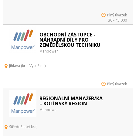
Plný úvazek
30 - 45 000
OBCHODNÍ ZÁSTUPCE -
NÁHRADNÍ DÍLY PRO
ZEMĚDĚLSKOU TECHNIKU
Manpower
Jihlava (kraj Vysočina)
Plný úvazek
REGIONÁLNÍ MANAŽER/KA
– KOLÍNSKÝ REGION
Manpower
Středočeský kraj