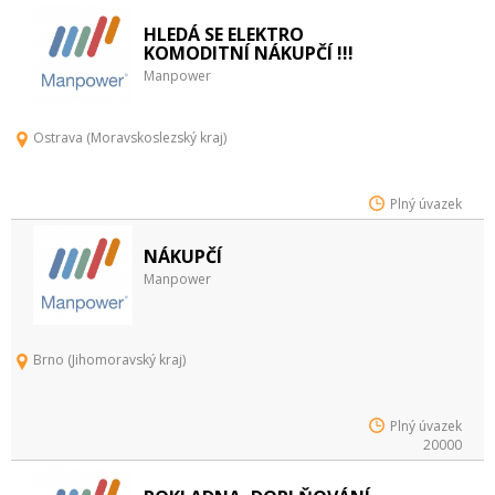
HLEDÁ SE ELEKTRO
KOMODITNÍ NÁKUPČÍ !!!
Manpower
Ostrava (Moravskoslezský kraj)
Plný úvazek
NÁKUPČÍ
Manpower
Brno (Jihomoravský kraj)
Plný úvazek
20000