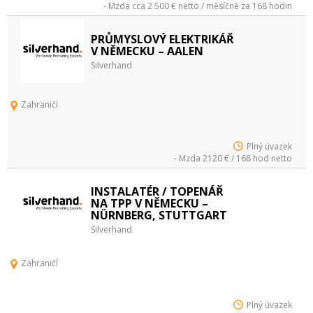
- Mzda cca 2 500 € netto / měsíčně za 168 hodin
PRŮMYSLOVÝ ELEKTRIKÁŘ
V NĚMECKU – AALEN
Silverhand
Zahraničí
Plný úvazek
- Mzda 2120 € / 168 hod netto
INSTALATÉR / TOPENÁŘ
NA TPP V NĚMECKU –
NÜRNBERG, STUTTGART
Silverhand
Zahraničí
Plný úvazek