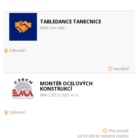
TABLEDANCE TANECNICE
Wild Cats GbR
Zahraničí
Nezáleží
MONTÉR OCELOVÝCH
KONSTRUKCÍ
EMA CZECH 2021 s.r.o.
Zahraničí
Plný úvazek
od 50 000 Kč měsíčně čistého