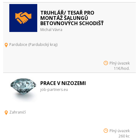
TRUHLÁŘ/ TESAŘ PRO
MONTÁŽ ŠALUNGŮ
BETOVNOVÝCH SCHODIŠŤ
Michal Vávra
Pardubice (Pardubický kraj)
Plný úvazek
11€/hod.
PRACE V NIZOZEMI
job-partners.eu
Zahraničí
Plný úvazek
260 kc