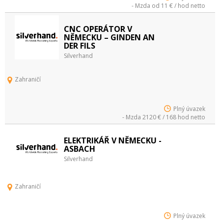
- Mzda od 11 € / hod netto
CNC OPERÁTOR V
NĚMECKU – GINDEN AN
DER FILS
Silverhand
Zahraničí
Plný úvazek
- Mzda 2120 € / 168 hod netto
ELEKTRIKÁŘ V NĚMECKU -
ASBACH
Silverhand
Zahraničí
Plný úvazek