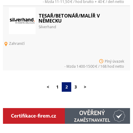
- Mzda 11-11,50 € / hod brutto + 40 € / deň netto
TESAŘ/BETONÁŘ/MALÍŘ V
NĚMECKU
Silverhand
Zahraničí
Plný úvazek
- Mzda 1400-1500 € / 168 hod netto
<
1
2
3
>