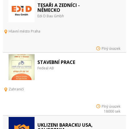
TESAŘI A ZEDNÍCI -
NĚMECKO
Edi D Bau Gmbh
Hlavní město Praha
Plný úvazek
STAVEBNÍ PRACE
Fedeal AB
Zahraničí
Plný úvazek
18000 sek
UKLIZENI BARACKU USA,